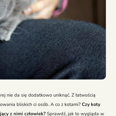
tórej nie da się dodatkowo uniknąć. Z łatwością
owania bliskich ci osób. A co z kotami?
Czy koty
ący z nimi człowiek?
Sprawdź, jak to wygląda w