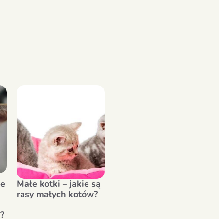
łe
Małe kotki – jakie są
rasy małych kotów?
?