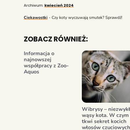
Archiwum:
kwiecień 2024
Ciekawostki
-
Czy koty wyczuwają smutek? Sprawdź!
ZOBACZ RÓWNIEŻ:
Informacja o
najnowszej
współpracy z Zoo-
Aquos
Wibrysy – niezwyk
wąsy kota. W czym
tkwi sekret kocich
włosów czuciowych