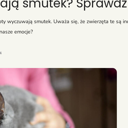
ają smutek? Sprawdź
ty wyczuwają smutek. Uważa się, że zwierzęta te są ind
ą nasze emocje?
24