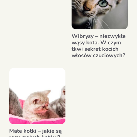
Wibrysy – niezwykłe
wąsy kota. W czym
tkwi sekret kocich
włosów czuciowych?
Małe kotki – jakie są