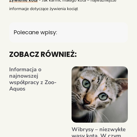
Żywienie kota
-
Jak karmić małego kota – najważniejsze
informacje dotyczące żywienia kociąt
Polecane wpisy:
ZOBACZ RÓWNIEŻ:
Informacja o
najnowszej
współpracy z Zoo-
Aquos
Wibrysy – niezwykłe
wąsy kota. W czym