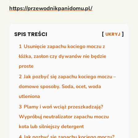
https://przewodnikpanidomu.pl/
SPIS TREŚCI
UKRYJ
1
Usunięcie zapachu kociego moczu z
łóżka, zasłon czy dywanów nie będzie
proste
2
Jak pozbyć się zapachu kociego moczu –
domowe sposoby. Soda, ocet, woda
utleniona
3
Plamy i woń wciąż przeszkadzają?
Wypróbuj neutralizator zapachu moczu
kota lub silniejszy detergent
4
Jak pozbyć się zapachu kociego moczu?