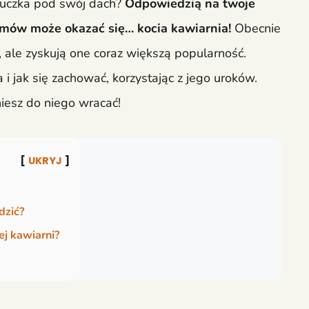
ruczka pod swój dach?
Odpowiedzią na twoje
emów może okazać się… kocia kawiarnia!
Obecnie
, ale zyskują one coraz większą popularność.
a i jak się zachować, korzystając z jego uroków.
niesz do niego wracać!
UKRYJ
dzić?
j kawiarni?