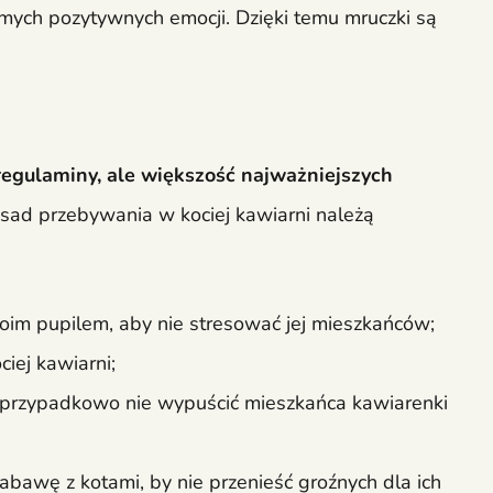
amych pozytywnych emocji. Dzięki temu mruczki są
egulaminy, ale większość najważniejszych
ad przebywania w kociej kawiarni należą
woim pupilem, aby nie stresować jej mieszkańców;
ciej kawiarni;
 przypadkowo nie wypuścić mieszkańca kawiarenki
abawę z kotami, by nie przenieść groźnych dla ich