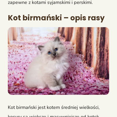
zapewne z kotami syjamskimi i perskimi.
Kot birmański – opis rasy
Kot birmański jest kotem średniej wielkości,
kocury są większe i masywniejsze od kotek.