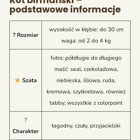
Kot birmański –
podstawowe informacje
wysokość w kłębie: do 30 cm
?
Rozmiar
waga: od 2 do 4 kg
futro: półdługie do długiego
maść: seal, czekoladowa,
Szata
niebieska, liliowa, ruda,
kremowa, szylkretowa, również
tabby; wszystkie z colorpoint
?
łagodny, czuły, przyjacielski
Charakter