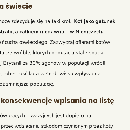
a świecie
oże zdecyduje się na taki krok.
Kot jako gatunek
stralii, a całkiem niedawno – w Niemczech.
 łańcucha łowieckiego. Zazwyczaj ofiarami kotów
 także wróble, których populacja stale spada.
Brytanii za 30% zgonów w populacji wróbli
j, obecność kota w środowisku wpływa na
eż zmniejsza populację.
 konsekwencje wpisania na listę
ów obcych inwazyjnych jest dopiero na
przeciwdziałaniu szkodom czynionym przez koty.