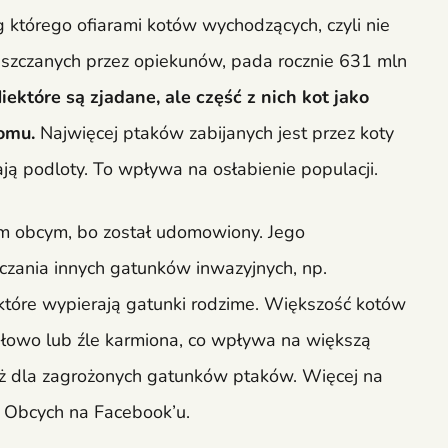
którego ofiarami kotów wychodzących, czyli nie
szczanych przez opiekunów, pada rocznie 631 mln
iektóre są zjadane, ale część z nich kot jako
omu.
Najwięcej ptaków zabijanych jest przez koty
ają podloty. To wpływa na osłabienie populacji.
em obcym, bo został udomowiony. Jego
zania innych gatunków inwazyjnych, np.
 które wypierają gatunki rodzime. Większość kotów
dłowo lub źle karmiona, co wpływa na większą
ż dla zagrożonych gatunków ptaków. Więcej na
a Obcych na Facebook’u.