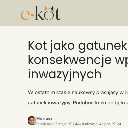
Przejdź
do
treści
Kot jako gatunek
konsekwencje wp
inwazyjnych
W ostatnim czasie naukowcy pracujący w I
gatunek inwazyjny. Podobne kroki podjęło w
Mariusz
Publikacja:
3 maja, 2024
Aktualizacja:
4 lipca, 2024