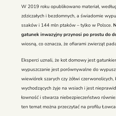
W 2019 roku opublikowano materiał, według 
zdziczałych i bezdomnych, a świadomie wypu
ssaków i 144 mln ptaków – tylko w Polsce.
N
gatunek inwazyjny przynosi po prostu do d
wiosną, co oznacza, że ofiarami zwierząt pad
Eksperci uznali, że kot domowy jest gatunki
wypuszczanie jest porównywalne do wypuszc
wiewiórek szarych czy żółwi czerwonolicych,
wychodzących żyje na wsiach i jest nieprawi
łowność i stwarza niebezpieczeństwo równie
ten temat można przeczytać na profilu Łowc