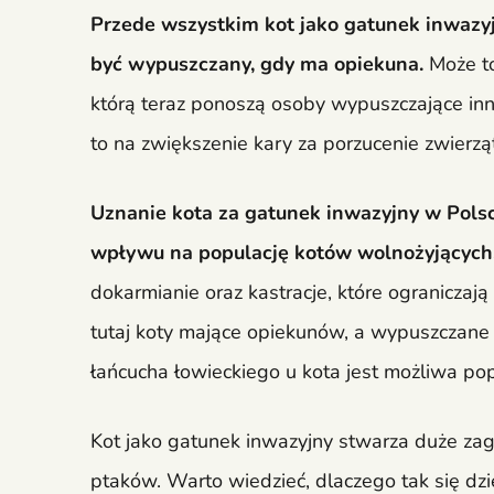
Przede wszystkim kot jako gatunek inwazyjn
być wypuszczany, gdy ma opiekuna.
Może to
którą teraz ponoszą osoby wypuszczające inne
to na zwiększenie kary za porzucenie zwierząt
Uznanie kota za gatunek inwazyjny w Pols
wpływu na populację kotów wolnożyjących
dokarmianie oraz kastracje, które ogranicza
tutaj koty mające opiekunów, a wypuszczane
łańcucha łowieckiego u kota jest możliwa p
Kot jako gatunek inwazyjny stwarza duże zagr
ptaków. Warto wiedzieć, dlaczego tak się dzi