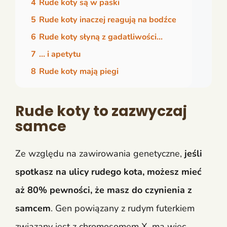
4
Rude koty są w paski
5
Rude koty inaczej reagują na bodźce
6
Rude koty słyną z gadatliwości…
7
… i apetytu
8
Rude koty mają piegi
Rude koty to zazwyczaj
samce
Ze względu na zawirowania genetyczne,
jeśli
spotkasz na ulicy rudego kota, możesz mieć
aż 80% pewności, że masz do czynienia z
samcem
. Gen powiązany z rudym futerkiem
związany jest z chromosomem X, ma więc