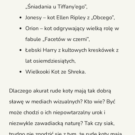
„Śniadania u Tiffany’ego”,
Jonesy – kot Ellen Ripley z „Obcego”,
Orion – kot odgrywający wielką rolę w
fabule „Facetów w czerni”,
Łebski Harry z kultowych kreskówek z
lat osiemdziesiątych,
Wielkooki Kot ze Shreka.
Dlaczego akurat rude koty mają tak dobrą
sławę w mediach wizualnych? Kto wie? Być
może chodzi o ich niepowtarzalny urok i
niezwykle zawadiacką naturę? Tak czy siak,
trudno nie zgodzić się z tym, że rude koty mają