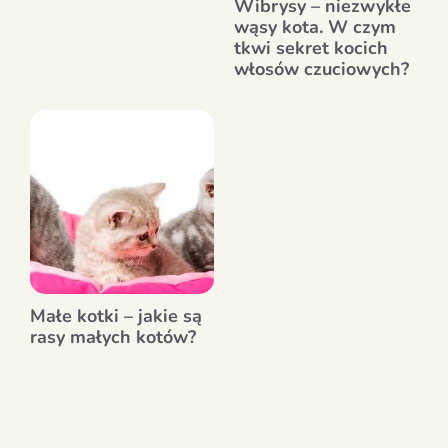
Wibrysy – niezwykłe
wąsy kota. W czym
tkwi sekret kocich
włosów czuciowych?
Małe kotki – jakie są
rasy małych kotów?