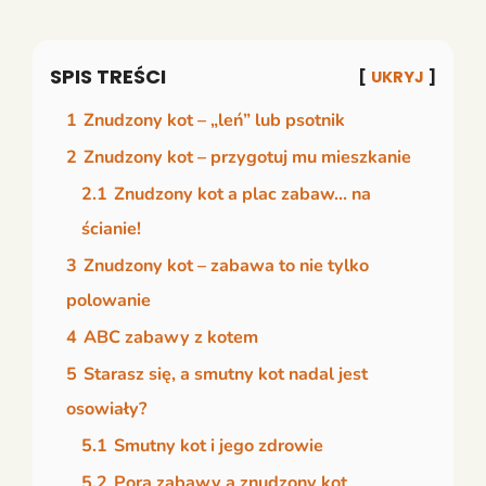
SPIS TREŚCI
UKRYJ
1
Znudzony kot – „leń” lub psotnik
2
Znudzony kot – przygotuj mu mieszkanie
2.1
Znudzony kot a plac zabaw… na
ścianie!
3
Znudzony kot – zabawa to nie tylko
polowanie
4
ABC zabawy z kotem
5
Starasz się, a smutny kot nadal jest
osowiały?
5.1
Smutny kot i jego zdrowie
5.2
Pora zabawy a znudzony kot