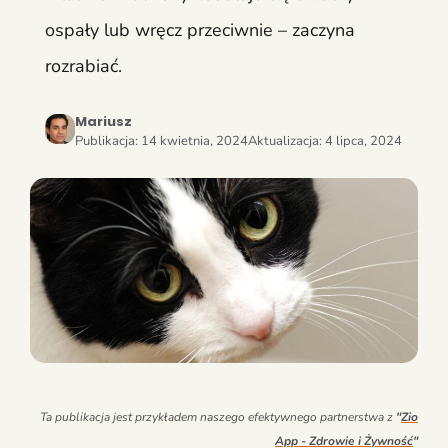
ospały lub wręcz przeciwnie – zaczyna
rozrabiać.
Mariusz
Publikacja:
14 kwietnia, 2024
Aktualizacja:
4 lipca, 2024
Ta publikacja jest przykładem naszego efektywnego partnerstwa z
"
Zio
App - Zdrowie i Żywność
"