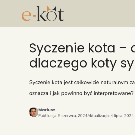
Przejdź
do
treści
Syczenie kota – 
dlaczego koty sy
Syczenie kota jest całkowicie naturalnym z
oznacza i jak powinno być interpretowan
Mariusz
Publikacja:
5 czerwca, 2024
Aktualizacja:
4 lipca, 2024