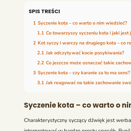
SPIS TREŚCI
1
Syczenie kota – co warto o nim wiedzieć?
1.1
Co towarzyszy syczeniu kota i jaki jest 
2
Kot syczy i warczy na drugiego kota – co r
2.1
Jak odczytywać kocie posykiwania?
2.2
Co jeszcze może oznaczać takie zacho
3
Syczenie kota – czy karanie za to ma sens?
3.1
Jak reagować na takie zachowanie swo
Syczenie kota – co warto o n
Charakterystyczny syczący dźwięk jest wer
interpretować w bardzo prosty sposób.
Pupil