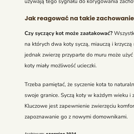
używają tego sygnału do korygowania zachow
Jak reagować na takie zachowanie
Czy syczący kot może zaatakować?
Wszystko
na których dwa koty syczą, miauczą i krzyczą
jednak zwierzę przyparte do muru może użyć
koty miały możliwość ucieczki.
Trzeba pamiętać, że syczenie kota to natura
swoje granice. Syczą koty w każdym wieku i 
Kluczowe jest zapewnienie zwierzęciu komfo
zapoznawanie go z nowymi domownikami.
Archiwum:
czerwiec 2024