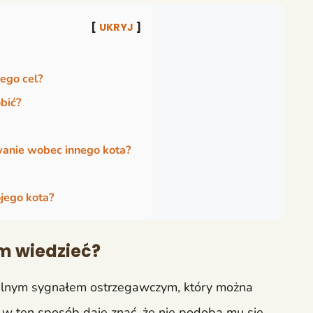
UKRYJ
jego cel?
obić?
wanie wobec innego kota?
jego kota?
im wiedzieć?
balnym sygnałem ostrzegawczym, który można
 w ten sposób daje znać, że nie podoba mu się