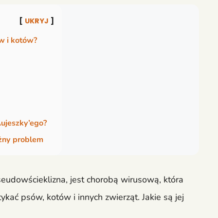
UKRYJ
w i kotów?
Aujeszky’ego?
ażny problem
eudowścieklizna, jest chorobą wirusową, która
kać psów, kotów i innych zwierząt. Jakie są jej