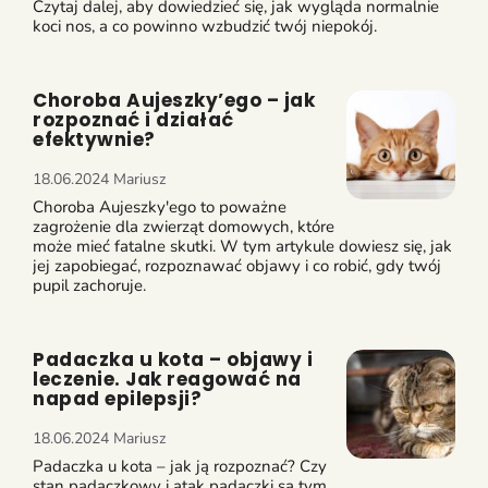
Czytaj dalej, aby dowiedzieć się, jak wygląda normalnie
koci nos, a co powinno wzbudzić twój niepokój.
Choroba Aujeszky’ego – jak
rozpoznać i działać
efektywnie?
18.06.2024
Mariusz
Choroba Aujeszky'ego to poważne
zagrożenie dla zwierząt domowych, które
może mieć fatalne skutki. W tym artykule dowiesz się, jak
jej zapobiegać, rozpoznawać objawy i co robić, gdy twój
pupil zachoruje.
Padaczka u kota – objawy i
leczenie. Jak reagować na
napad epilepsji?
18.06.2024
Mariusz
Padaczka u kota – jak ją rozpoznać? Czy
stan padaczkowy i atak padaczki są tym