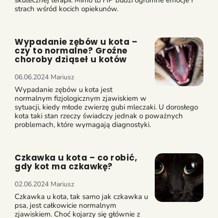
skutecznej terapii. Mimo to FIP budzi ogromne emocje i
strach wśród kocich opiekunów.
Wypadanie zębów u kota –
czy to normalne? Groźne
choroby dziąseł u kotów
06.06.2024
Mariusz
Wypadanie zębów u kota jest
normalnym fizjologicznym zjawiskiem w
sytuacji, kiedy młode zwierzę gubi mleczaki. U dorosłego
kota taki stan rzeczy świadczy jednak o poważnych
problemach, które wymagają diagnostyki.
Czkawka u kota – co robić,
gdy kot ma czkawkę?
02.06.2024
Mariusz
Czkawka u kota, tak samo jak czkawka u
psa, jest całkowicie normalnym
zjawiskiem. Choć kojarzy się głównie z