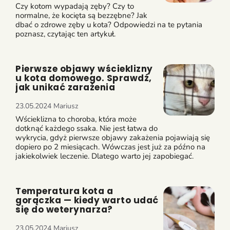
Czy kotom wypadają zęby? Czy to
normalne, że kocięta są bezzębne? Jak
dbać o zdrowe zęby u kota? Odpowiedzi na te pytania
poznasz, czytając ten artykuł.
Pierwsze objawy wścieklizny
u kota domowego. Sprawdź,
jak unikać zarażenia
23.05.2024
Mariusz
Wścieklizna to choroba, która może
dotknąć każdego ssaka. Nie jest łatwa do
wykrycia, gdyż pierwsze objawy zakażenia pojawiają się
dopiero po 2 miesiącach. Wówczas jest już za późno na
jakiekolwiek leczenie. Dlatego warto jej zapobiegać.
Temperatura kota a
gorączka — kiedy warto udać
się do weterynarza?
23.05.2024
Mariusz