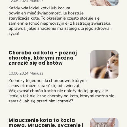
12.06.2024
Mariusz
Każdy właściciel kotki lub kocura
powinien mieć świadomość, ile kosztuje
sterylizacja kota. To określenie często stosuje się
zamiennie (choć nieprecyzyjnie) z kastracją zwierzaka.
Sprawdź, jakie znaczenie ma zabieg dla jego zdrowia i
życia!
Choroba od kota – poznaj
choroby, którymi można
zarazić się od kotów
10.06.2024
Mariusz
Zoonozy to jednostki chorobowe, którymi
człowiek może zarazić się od zwierząt.
Większość chorób kocich nie należy do tej grupy, ale
istnieją też nieliczne choroby od kota, którymi można się
zarazić. Jak się przed nimi chronić?
Miauczenie kota to kocia
mowa. Mruczenie, syczenie i