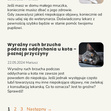
Jeśli masz w domu małego mruczka,
koniecznie musisz dbać o jego zdrowie.
Gdy zauważysz jakieś niepokojące objawy, koniecznie od
razu udaj się do weterynarza. Doświadczony lekarz z
pewnością szybko będzie w stanie pomóc twojemu
pupilowi.
Wyraźny ruch brzucha
podczas oddychania u kota –
poznaj przyczyny
22.05.2024
Mariusz
Wyraźny ruch brzucha podczas
oddychania u kota nie zawsze jest
powodem do niepokoju. Jeśli jednak występuje często
lub/i towarzyszą mu inne niepokojące objawy, nie zwlekaj
z konsultacją lekarską. Co to oznacza? Jest to groźne?
Sprawdź!
Page
Page
Page
1
2
3
Następny
→