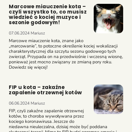
Marcowe miauczenie kota –
czyli wszystko to, co musisz
wiedzieć o kociej muzyce i
sezonie godowym!
07.06.2024
Mariusz
Marcowe miauczenie kota, znane jako
„marcowanie”, to potoczne określenie kociej wokalizacji
charakterystycznej dla szczytu sezonu godowego tych
zwierząt. Przypada on na przedwiośnie i wczesną wiosnę,
ponieważ jest mocno związany ze zmianą pory roku.
Dowiedz się więcej!
FIP u kota – zakaźne
zapalenie otrzewnej kotów
06.06.2024
Mariusz
FIP, czyli zakaźne zapalenie otrzewnej
kotów, to choroba wywoływana przez
kociego koronawirusa. Jeszcze do
niedawna nieuleczalna, dzisiaj może być poddana