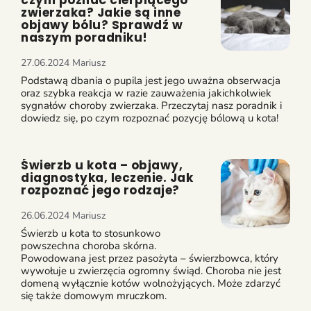
czym poznać cierpiącego
zwierzaka? Jakie są inne
objawy bólu? Sprawdź w
naszym poradniku!
27.06.2024
Mariusz
Podstawą dbania o pupila jest jego uważna obserwacja
oraz szybka reakcja w razie zauważenia jakichkolwiek
sygnałów choroby zwierzaka. Przeczytaj nasz poradnik i
dowiedz się, po czym rozpoznać pozycję bólową u kota!
Świerzb u kota – objawy,
diagnostyka, leczenie. Jak
rozpoznać jego rodzaje?
26.06.2024
Mariusz
Świerzb u kota to stosunkowo
powszechna choroba skórna.
Powodowana jest przez pasożyta – świerzbowca, który
wywołuje u zwierzęcia ogromny świąd. Choroba nie jest
domeną wyłącznie kotów wolnożyjących. Może zdarzyć
się także domowym mruczkom.