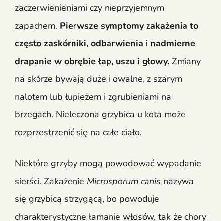
zaczerwienieniami czy nieprzyjemnym
zapachem.
Pierwsze symptomy zakażenia to
często zaskórniki, odbarwienia i nadmierne
drapanie w obrębie łap, uszu i głowy.
Zmiany
na skórze bywają duże i owalne, z szarym
nalotem lub łupieżem i zgrubieniami na
brzegach. Nieleczona grzybica u kota może
rozprzestrzenić się na całe ciało.
Niektóre grzyby mogą powodować wypadanie
sierści. Zakażenie
Microsporum canis
nazywa
się grzybicą strzygącą, bo powoduje
charakterystyczne łamanie włosów, tak że chory