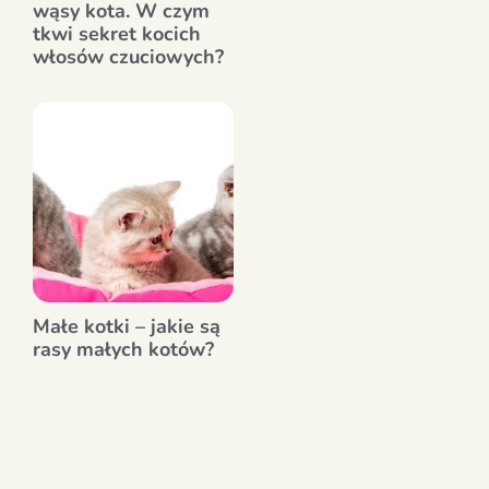
wąsy kota. W czym
tkwi sekret kocich
włosów czuciowych?
Małe kotki – jakie są
rasy małych kotów?