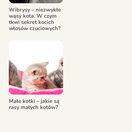
Wibrysy – niezwykłe
wąsy kota. W czym
tkwi sekret kocich
włosów czuciowych?
Małe kotki – jakie są
rasy małych kotów?