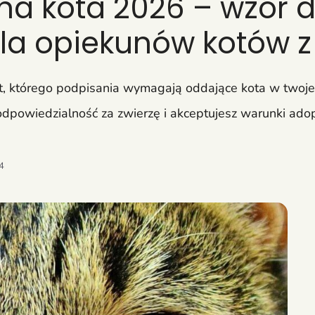
 kota 2026 – wzór d
dla opiekunów kotów z
którego podpisania wymagają oddające kota w twoje r
dpowiedzialność za zwierzę i akceptujesz warunki ado
24