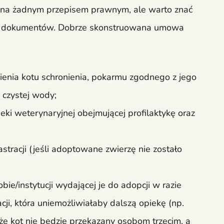
lona żadnym przepisem prawnym, ale warto znać
kich dokumentów. Dobrze skonstruowana umowa
enia kotu schronienia, pokarmu zgodnego z jego
 czystej wody;
ki weterynaryjnej obejmującej profilaktykę oraz
tracji (jeśli adoptowane zwierzę nie zostało
ie/instytucji wydającej je do adopcji w razie
ji, która uniemożliwiałaby dalszą opiekę (np.
 że kot nie będzie przekazany osobom trzecim, a