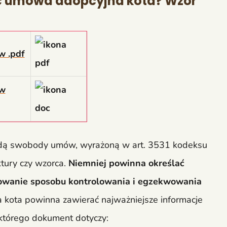
ć umowa adopcyjna kota? Wzór
w .pdf
 w
dą swobody umów, wyrażoną w art. 3531 kodeksu
ktury czy wzorca.
Niemniej powinna określać
zowanie sposobu kontrolowania i egzekwowania
 kota powinna zawierać najważniejsze informacje
 którego dokument dotyczy: